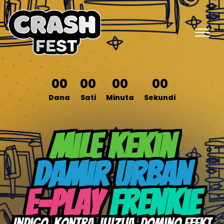
00
00
00
00
Dana
Sati
Minuta
Sekundi
Mile Kekin
Damir Urban
E-play
Frenkie
Indigo, Kontra, Iluzija, Domino efekt