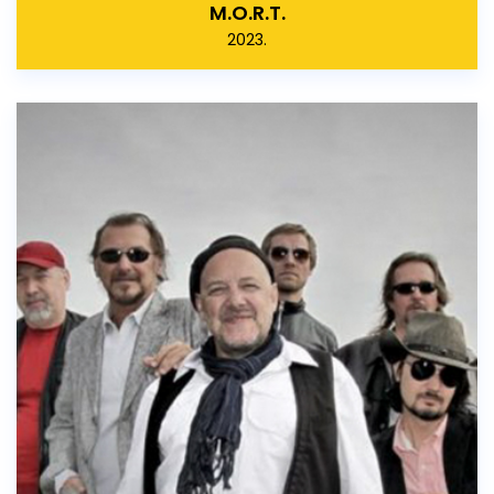
M.O.R.T.
2023.