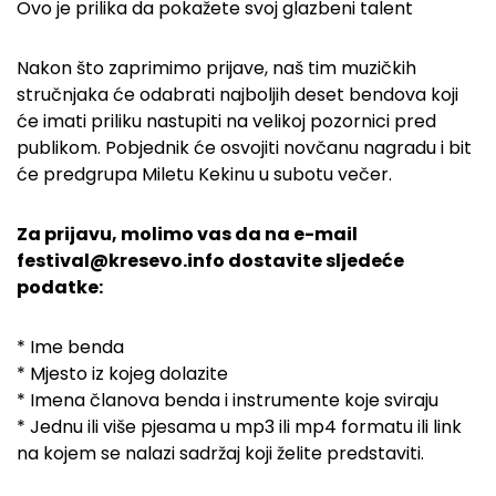
Ovo je prilika da pokažete svoj glazbeni talent
Nakon što zaprimimo prijave, naš tim muzičkih
stručnjaka će odabrati najboljih deset bendova koji
će imati priliku nastupiti na velikoj pozornici pred
publikom. Pobjednik će osvojiti novčanu nagradu i bit
će predgrupa Miletu Kekinu u subotu večer.
Za prijavu, molimo vas da na e-mail
festival@kresevo.info dostavite sljedeće
podatke:
* Ime benda
* Mjesto iz kojeg dolazite
* Imena članova benda i instrumente koje sviraju
* Jednu ili više pjesama u mp3 ili mp4 formatu ili link
na kojem se nalazi sadržaj koji želite predstaviti.