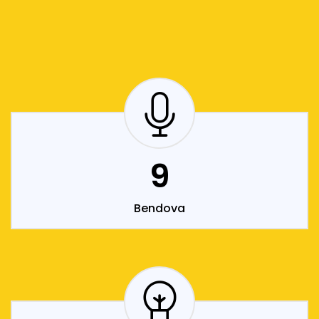
9
Bendova