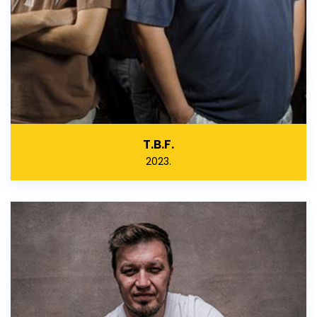
T.B.F.
2023.