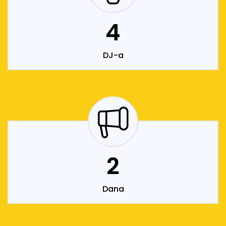
4
DJ-a
2
Dana